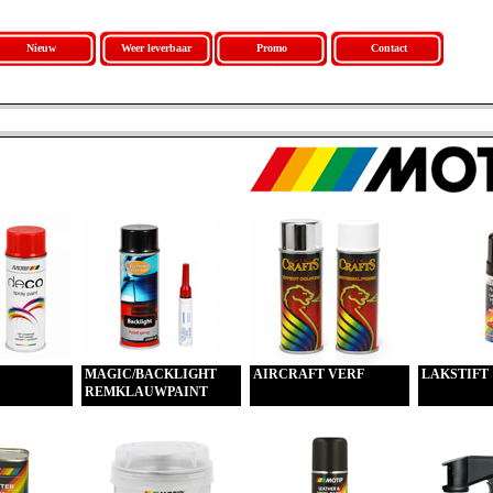
Nieuw
Weer leverbaar
Promo
Contact
MAGIC/BACKLIGHT
AIRCRAFT VERF
LAKSTIFT
REMKLAUWPAINT