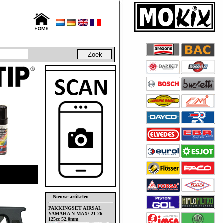
= Nieuwe artikelen =
PAKKINGSET AIRSAL
YAMAHA N-MAX/ 21-26
125cc 52.0mm