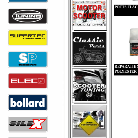
POETS FLA
REPARATIE 
POLYESTER