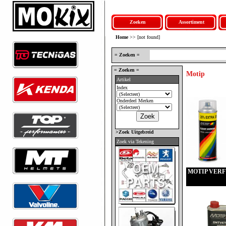
Zoeken
Assortiment
Home
>> [not found]
= Zoeken =
= Zoeken =
Motip
Artikel
Index
Onderdeel Merken
>Zoek Uitgebreid
Zoek via Tekening
MOTIP VERF