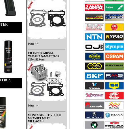
STER
Meer >>
CILINDER AIRSAL
YAMAHA N-MAX/ 21-26
125cc 52.0mm
ITBUS
Meer >>
MONTAGE-SET VIZIER
MKX-HELMETS
VILLAGE-1