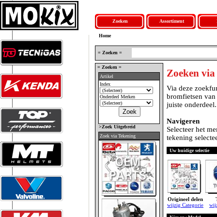
Zoeken
Assortiment
Home
= Zoeken =
= Zoeken =
Zoeken via
Artikel
Index
Via deze zoekfun
bromfietsen van
Onderdeel Merken
juiste onderdeel.
Navigeren
>Zoek Uitgebreid
Selecteer het me
Zoek via Tekening
tekening selectee
Uw huidige selectie
Origineel delen
wijzig Categorie
wij