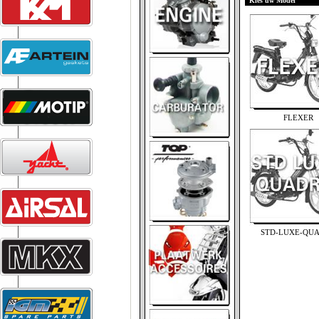
Kies uw Model
FLEXER
STD-LUXE-QU