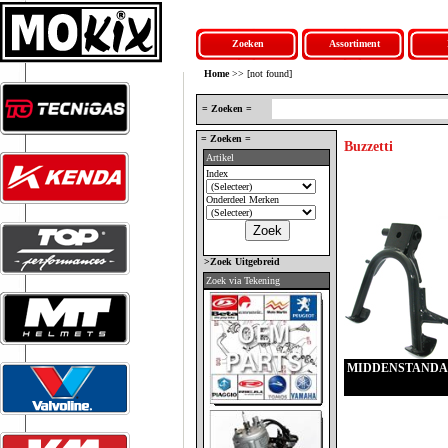
Zoeken
Assortiment
Home
>> [not found]
= Zoeken =
= Zoeken =
Buzzetti
Artikel
Index
Onderdeel Merken
>Zoek Uitgebreid
Zoek via Tekening
MIDDENSTAND