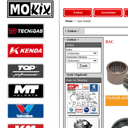
Zoeken
Assortiment
Home
>> [not found]
= Zoeken =
= Zoeken =
BAC
Artikel
Index
Onderdeel Merken
>Zoek Uitgebreid
Zoek via Tekening
NAALDLAG