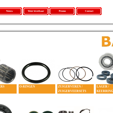
Nieuw
Weer leverbaar
Promo
Contact
ERS
O-RINGEN
ZUIGERVEREN /
LAGER /
ZUIGERVEERSETS
KEERRING