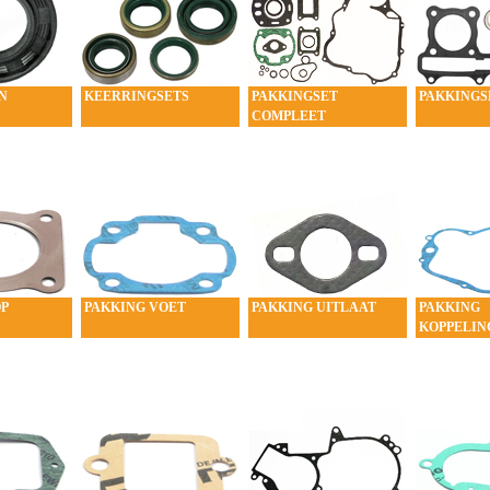
N
KEERRINGSETS
PAKKINGSET
PAKKINGS
COMPLEET
OP
PAKKING VOET
PAKKING UITLAAT
PAKKING
KOPPELIN