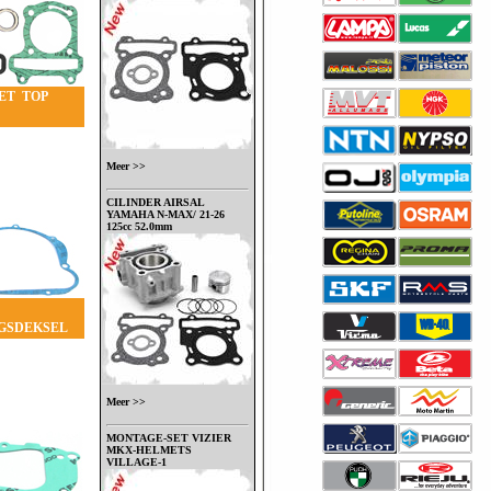
ET TOP
Meer >>
CILINDER AIRSAL
YAMAHA N-MAX/ 21-26
125cc 52.0mm
GSDEKSEL
Meer >>
MONTAGE-SET VIZIER
MKX-HELMETS
VILLAGE-1