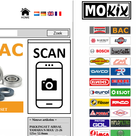
SET
= Nieuwe artikelen =
PAKKINGSET AIRSAL
YAMAHA N-MAX/ 21-26
125cc 52.0mm