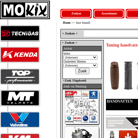
Zoeken
Assortiment
Home
>> [not found]
= Zoeken =
= Zoeken =
Tuning handvatt
Artikel
Index
Onderdeel Merken
>Zoek Uitgebreid
Zoek via Tekening
HANDVATTEN