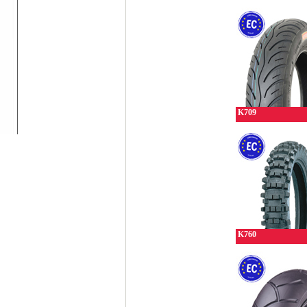
K709
K760