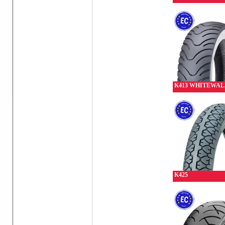
K413 WHITEWAL
K425