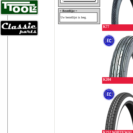
= Bestellijst =
Uw bestellijst is leeg.
K77
K204
K252 WHITEWAL