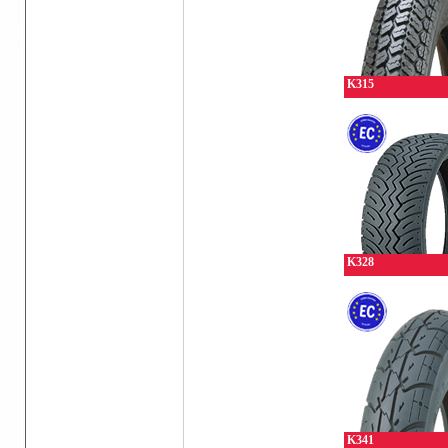
K315
K328
K341