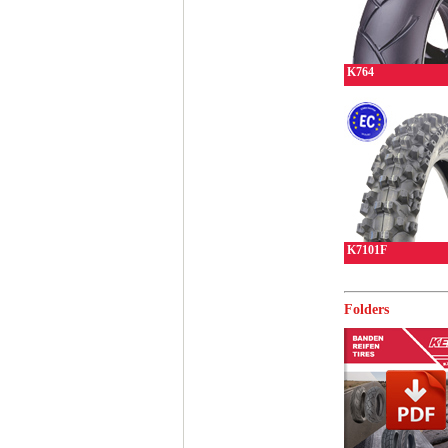
K764
K7101F
Folders