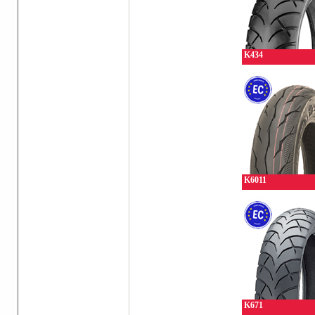
K434
K6011
K671