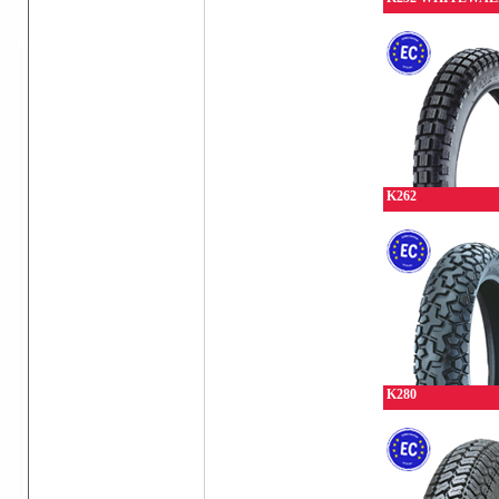
K262
K280