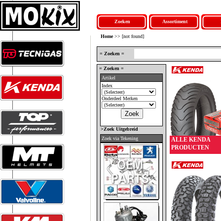
Zoeken
Assortiment
Home
>> [not found]
= Zoeken =
= Zoeken =
Artikel
Index
Onderdeel Merken
>Zoek Uitgebreid
Zoek via Tekening
ALLE KENDA
PRODUCTEN