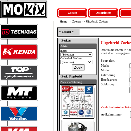
Zoeken
Assortiment
Home
>> Zoeken >> Uitgebreid Zoeken
= Zoeken =
= Zoeken =
Uitgebreid Zoek
Artikel
Door in dit scherm te fil
Index
wordt direct weergegeven.
Onderdeel Merken
Soort deel:
Merk:
Model:
Uitvoering:
>Zoek Uitgebreid
Hoofdgroep:
Zoek via Tekening
SubGroep:
Zoek Technische Teke
Artikelnummer