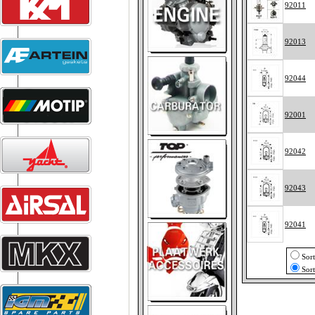
92011
92013
92044
92001
92042
92043
92041
Sor
Sor