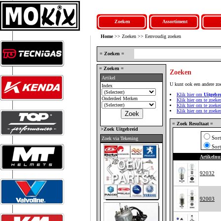
Zoeken
Assortiment
Home
>> Zoeken >> Eenvoudig zoeken
= Zoeken =
= Zoeken =
Zoeken
Artikel
U kunt ook een andere zo
Index
Klik hier om
Uitgebr
Onderdeel Merken
Klik hier om te zoeke
Klik hier om te zoek
Klik hier om te zoek
= Zoek Resultaat =
>Zoek Uitgebreid
Sor
Zoek via Tekening
Sor
Artikeln
92032
92003