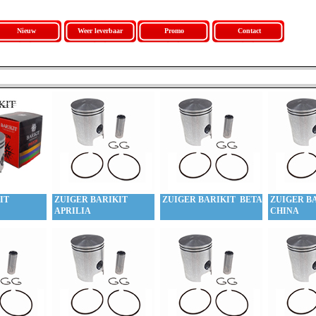
Nieuw
Weer leverbaar
Promo
Contact
IT
ZUIGER BARIKIT
ZUIGER BARIKIT BETA
ZUIGER B
APRILIA
CHINA