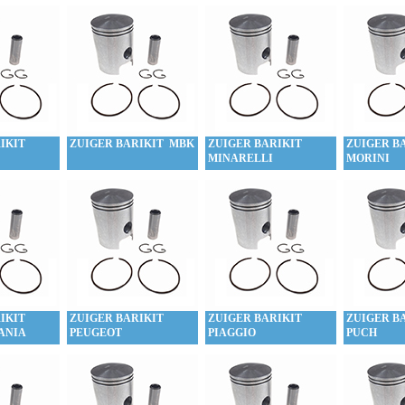
IKIT
ZUIGER BARIKIT MBK
ZUIGER BARIKIT
ZUIGER B
MINARELLI
MORINI
IKIT
ZUIGER BARIKIT
ZUIGER BARIKIT
ZUIGER B
ANIA
PEUGEOT
PIAGGIO
PUCH