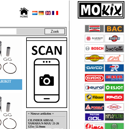
ARIKIT
= Nieuwe artikelen =
CILINDER AIRSAL
YAMAHA N-MAX/ 21-26
125cc 52.0mm