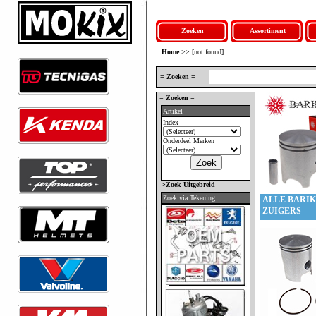
Zoeken
Assortiment
Home
>> [not found]
= Zoeken =
= Zoeken =
Artikel
Index
Onderdeel Merken
>Zoek Uitgebreid
Zoek via Tekening
ALLE BARIK
ZUIGERS