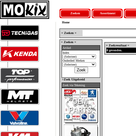
Zoeken
Assortiment
Home
= Zoeken =
= Zoeken =
= Zoekresultaat =
Artikel
0 gevonden.
Index
Onderdeel Merken
>Zoek Uitgebreid
Zoek via Tekening