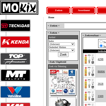
Zoeken
Assortiment
Home
= Zoeken =
= Zoeken =
= Zoekresultaat =
Artikel
Index
So
So
Onderdeel Merken
Artike
4298
>Zoek Uitgebreid
Zoek via Tekening
86806
3928
3309